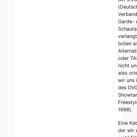
(Deutsc
Verband
Garde- 
Schauta
verlang
boten s
Alternat
oder TA
nicht un
also ori
wir uns 
des DVG
Showta
Freestyl
1998).
Eine Kat
der wir 