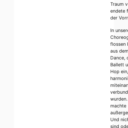
Traum v
endete f
der Vor
In unser
Choreog
flossen
aus de
Dance,
Ballett 
Hop ein,
harmoni
miteina
verbun
wurden.
machte 
außerge
Und nich
sind od