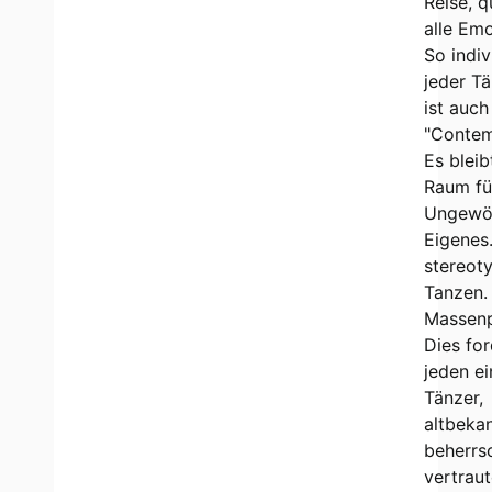
Reise, q
alle Emo
So indiv
jeder Tä
ist auch
"Contem
Es bleib
Raum fü
Ungewöh
Eigenes.
stereot
Tanzen.
Massenp
Dies for
jeden e
Tänzer,
altbeka
beherrs
vertraut