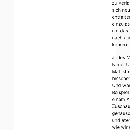
zu verl
sich neu
entfalte
einzula
um das 
nach au
kehren.
Jedes M
Neue. U
Mal ist 
bissche
Und we
Beispiel
einem Au
Zuschau
genauso
und atem
wie wir