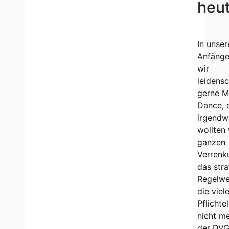
heut
In unser
Anfänge
wir
leidensc
gerne M
Dance, 
irgendw
wollten 
ganzen
Verrenk
das stra
Regelwe
die viel
Pflicht
nicht me
der DV