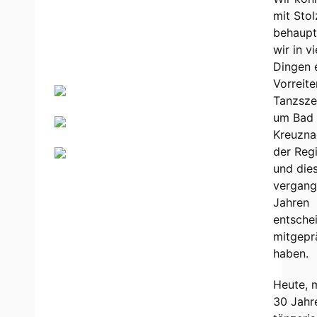
mit Stol
behaupt
wir in v
Dingen 
Vorreite
Tanzsze
um Bad
Kreuzna
der Reg
und dies
vergan
Jahren
entsche
mitgepr
haben.
Heute, m
30 Jahr