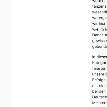
wohl fü
tänzeri
wesentli
waren, 
wir hier
wie im 
Dance 
gewisse
gebunde
In diese
Kategor
feierten
unsere 
Erfolge
mit eine
bei den
Deutsc
Meister