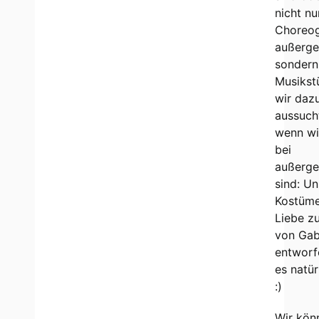
nicht nu
Choreog
außerge
sondern
Musikst
wir daz
aussuch
wenn wi
bei
außerge
sind: Un
Kostüme,
Liebe z
von Gab
entworf
es natür
:)
Wir kön