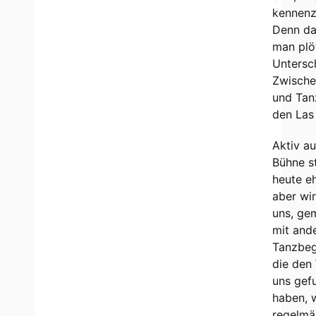
kennenz
Denn da
man plö
Untersc
Zwische
und Tan
den Las
Aktiv au
Bühne s
heute eh
aber wir
uns, ge
mit and
Tanzbeg
die den
uns gef
haben, w
regelmä