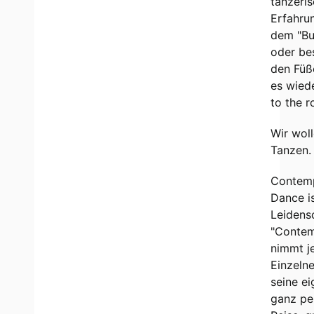
tänzeris
Erfahru
dem "Bu
oder bes
den Füß
es wied
to the r
Wir wol
Tanzen.
Contem
Dance i
Leidens
"Contem
nimmt j
Einzelne
seine ei
ganz pe