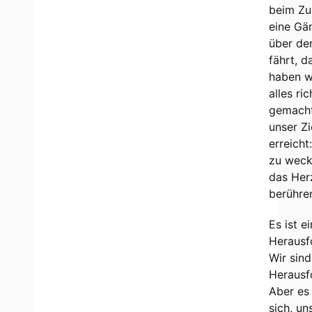
beim Zu
eine Gä
über de
fährt, 
haben w
alles ric
gemach
unser Zi
erreicht
zu weck
das Her
berühre
Es ist e
Herausf
Wir sind
Herausf
Aber es
sich, un