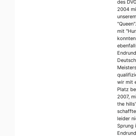
des DVG
2004 mi
unserem
"Queen"
mit "Hur
konnten
ebenfall
Endrund
Deutsc
Meister
qualifizi
wir mit
Platz b
2007, m
the hills"
schaffte
leider n
Sprung i
Endrund